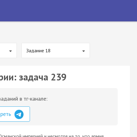
Задание 18
рии: задача 239
аданий в тг-канале:
треть
 Османской империей и несмотря на то, что армия