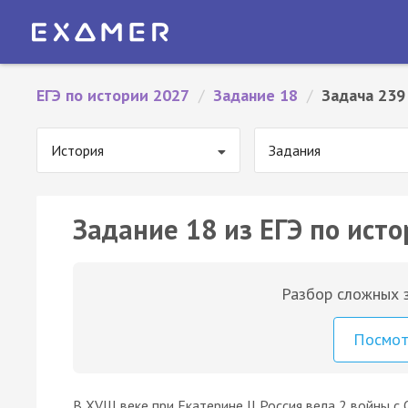
ЕГЭ по истории 2027
/
Задание 18
/
Задача 239
История
Задания
Задание 18 из ЕГЭ по исто
Разбор сложных з
Посмо
В XVIII веке при Екатерине II Россия вела 2 войны с