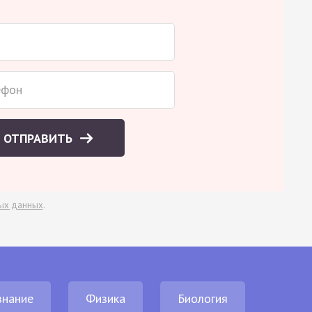
ОТПРАВИТЬ
ых данных
.
нание
Физика
Биология