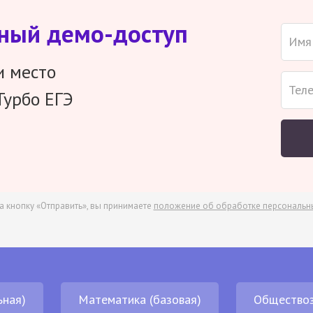
тный демо-доступ
и место
Турбо ЕГЭ
а кнопку «Отправить», вы принимаете
положение об обработке персональн
ьная)
Математика (базовая)
Обществоз