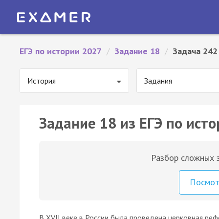
ЕГЭ по истории 2027
/
Задание 18
/
Задача 242
История
Задания
Задание 18 из ЕГЭ по исто
Разбор сложных з
Посмо
В XVII веке в России была проведена церковная реф