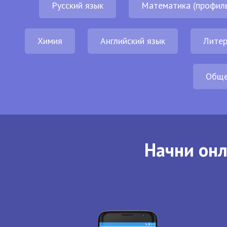
Русский язык
Математика (профил
Химия
Английский язык
Литер
Обще
Начни онл