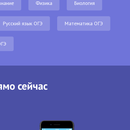
нание
Физика
Биология
Русский язык ОГЭ
Математика ОГЭ
ОГЭ
ямо сейчас