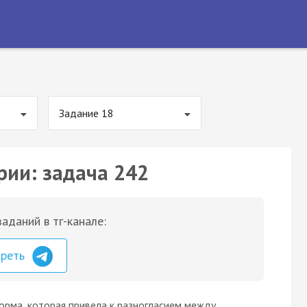
Задание 18
рии: задача 242
аданий в тг-канале:
треть
орма, которая привела к разногласием между