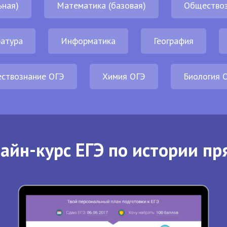
ьная)
Математика (базовая)
Обществоз
атура
Информатика
География
ствознание ОГЭ
Химия ОГЭ
Биология 
айн-курс ЕГЭ по истории пр