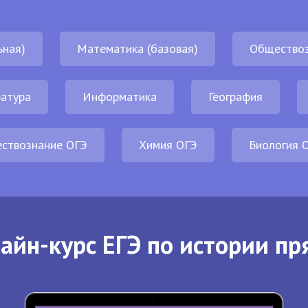
ьная)
Математика (базовая)
Обществоз
атура
Информатика
География
ствознание ОГЭ
Химия ОГЭ
Биология 
айн-курс ЕГЭ по истории пр