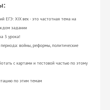
ы:
 ЕГЭ: XIX век - это частотная тема на
аждом задании
за 3 урока!
 периода: войны, реформы, политические
отать с картами и тестовой частью по этому
нтацию по этим темам