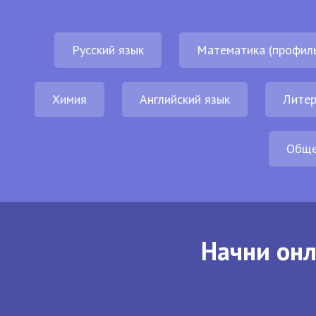
Русский язык
Математика (профил
Химия
Английский язык
Литер
Обще
Начни онл