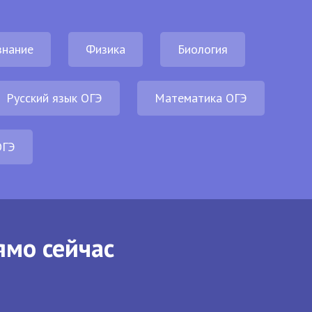
нание
Физика
Биология
Русский язык ОГЭ
Математика ОГЭ
ОГЭ
ямо сейчас