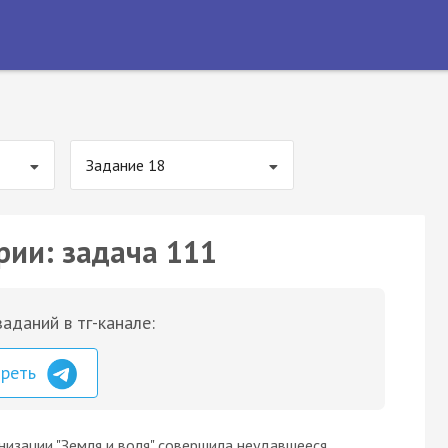
Задание 18
рии: задача 111
аданий в тг-канале:
треть
низации "Земля и воля" совершила неудавшееся