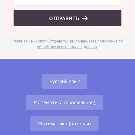
ОТПРАВИТЬ
Нажимая на кнопку «Отправить», вы принимаете
положение об
обработке персональных данных
.
Русский язык
Математика (профильная)
Математика (базовая)