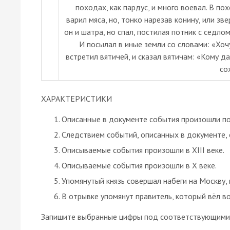
походах, как пардус, и много воевал. В пох
варил мяса, но, тонко нарезав конину, или зве
он и шатра, но спал, постилая потник с седлом
И посылал в иные земли со словами: «Хочу
встретил вятичей, и сказал вятичам: «Кому д
со
ХАРАКТЕРИСТИКИ
Описанные в документе события произошли по
Следствием событий, описанных в документе,
Описываемые события произошли в XIII веке.
Описываемые события произошли в X веке.
Упомянутый князь совершал набеги на Москву
В отрывке упомянут правитель, который вёл в
Запишите выбранные цифры под соответствующими 