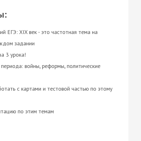
ы:
 ЕГЭ: XIX век - это частотная тема на
аждом задании
за 3 урока!
 периода: войны, реформы, политические
отать с картами и тестовой частью по этому
нтацию по этим темам