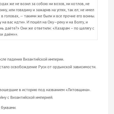
одах же не возил за собою ни возов, ни котлов, не
рину, или говядину и зажарив на углях, так ел; не имел
 в головах, — такими же были и все прочие его воины.
 на вас идти». И пошёл на Оку—реку и на Волгу, и
ань даёте?» Они же ответили: «Хазарам – по щелягу с
хи даём»».
сле падения Византийской империи.
 стало освобождение Руси от ордынской зависимости.
, вошедшие в историю под названием «Литовщина».
ойну с Византийской империей.
буквами.