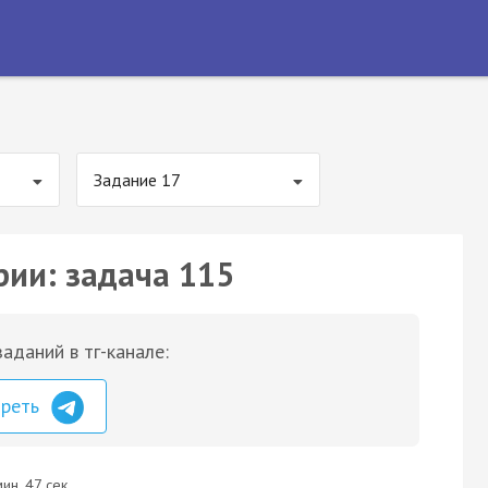
Задание 17
рии: задача 115
аданий в тг-канале:
треть
ин. 47 сек.