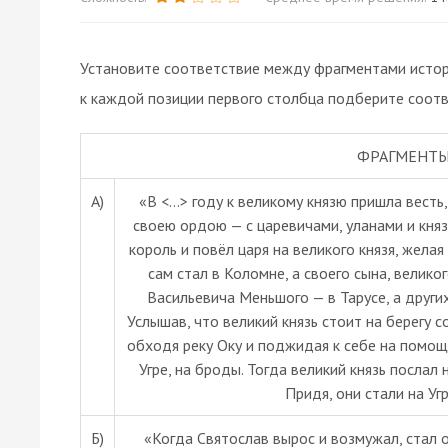
Установите соответствие между фрагментами истори
к каждой позиции первого столбца подберите соот
ФРАГМЕНТЫ
А)
«В <…> году к великому князю пришла весть,
своею ордою — с царевичами, уланами и княз
король и повёл царя на великого князя, желая
сам стал в Коломне, а своего сына, великог
Васильевича Меньшого — в Тарусе, а других
Услышав, что великий князь стоит на берегу с
обходя реку Оку и поджидая к себе на помощь
Угре, на броды. Тогда великий князь послал 
Придя, они стали на Уг
Б)
«Когда Святослав вырос и возмужал, стал о