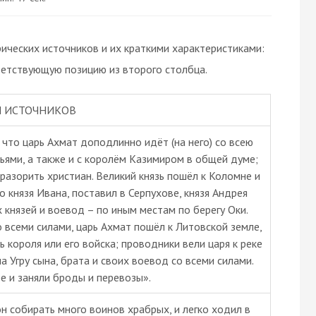
ческих источников и их краткими характеристиками:
ветствующую позицию из второго столбца.
 ИСТОЧНИКОВ
 что царь Ахмат доподлинно идёт (на него) со всею
ьями, а также и с королём Казимиром в общей думе;
 разорить христиан. Великий князь пошёл к Коломне и
о князя Ивана, поставил в Серпухове, князя Андрея
 князей и воевод – по иным местам по берегу Оки.
о всеми силами, царь Ахмат пошёл к Литовской земле,
 короля или его войска; проводники вели царя к реке
на Угру сына, брата и своих воевод со всеми силами.
ре и заняли броды и перевозы».
н собирать много воинов храбрых, и легко ходил в