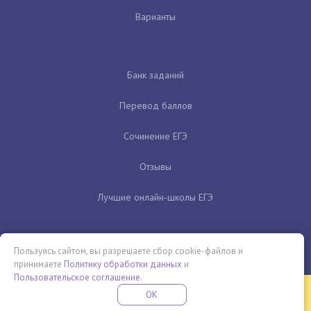
Варианты
Банк заданий
Перевод баллов
Сочинение ЕГЭ
Отзывы
Лучшие онлайн-школы ЕГЭ
Пользуясь сайтом, вы разрешаете сбор cookie-файлов и
принимаете
Политику обработки данных
и
Пользовательское соглашение
.
Бесплатная летняя школа
OK
ПОДРОБНЕЕ
ПРОВЕДИ ЭТО ЛЕТО С ПОЛЬЗОЙ