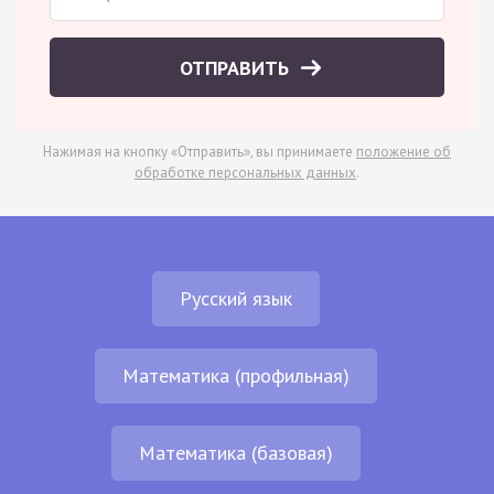
ОТПРАВИТЬ
Нажимая на кнопку «Отправить», вы принимаете
положение об
обработке персональных данных
.
Русский язык
Математика (профильная)
Математика (базовая)