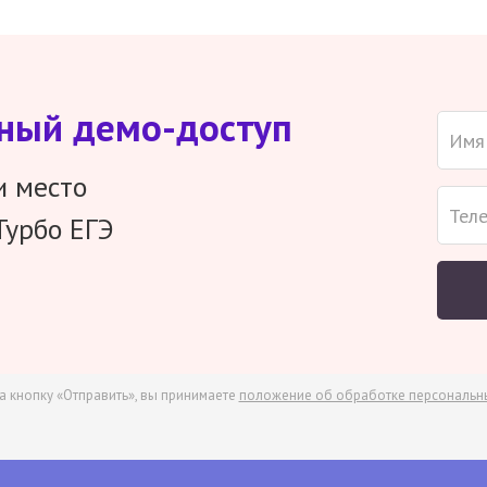
тный демо-доступ
и место
Турбо ЕГЭ
а кнопку «Отправить», вы принимаете
положение об обработке персональн