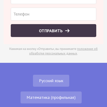
ОТПРАВИТЬ
Нажимая на кнопку «Отправить», вы принимаете
положение об
обработке персональных данных
.
Русский язык
Математика (профильная)