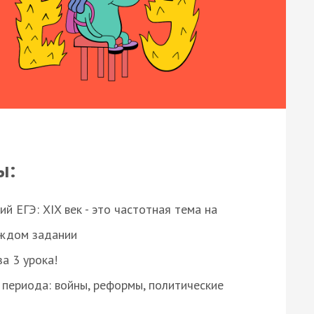
ы:
 ЕГЭ: XIX век - это частотная тема на
аждом задании
за 3 урока!
 периода: войны, реформы, политические