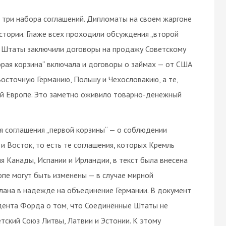
три набора соглашений. Дипломаты на своем жаргоне
 истории. Глаже всех проходили обсуждения „второй
е Штаты заключили договоры на продажу Советскому
орая корзина“ включала и договоры о займах — от США
Восточную Германию, Польшу и Чехословакию, а те,
ой Европе. Это заметно оживило товарно-денежный
я соглашения „первой корзины“ — о соблюдении
и Восток, то есть те соглашения, которых Кремль
я Канады, Испании и Ирландии, в текст была внесена
опе могут быть изменены — в случае мирной
елана в надежде на объединение Германии. В документ
дента Форда о том, что Соединённые Штаты не
тский Союз Литвы, Латвии и Эстонии. К этому