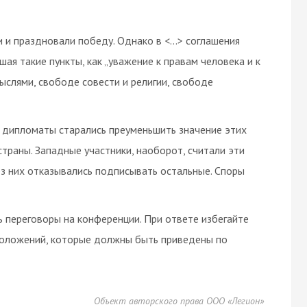
и и праздновали победу. Однако в <…> соглашения
шая такие пункты, как „уважение к правам человека и к
слями, свободе совести и религии, свободе
 дипломаты старались преуменьшить значение этих
траны. Западные участники, наоборот, считали эти
 них отказывались подписывать остальные. Споры
ь переговоры на конференции. При ответе избегайте
положений, которые должны быть приведены по
Объект авторского права ООО «Легион»