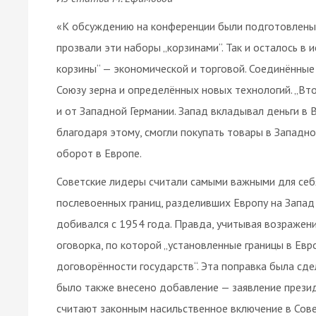
«К обсуждению на конференции были подготовлены 
прозвали эти наборы „корзинами“. Так и осталось в
корзины“ — экономической и торговой. Соединённы
Союзу зерна и определённых новых технологий. „Вт
и от Западной Германии. Запад вкладывал деньги в 
благодаря этому, смогли покупать товары в Западн
оборот в Европе.
Советские лидеры считали самыми важными для себ
послевоенных границ, разделивших Европу на Запад 
добивался с 1954 года. Правда, учитывая возражени
оговорка, по которой „установленные границы в Евр
договорённости государств“. Эта поправка была сд
было также внесено добавление — заявление прези
считают законным насильственное включение в Сове