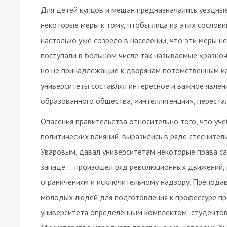
Для детей купцов и мещан предназначались уездны
некоторые меры к тому, чтобы лица из этих сослови
настолько уже созрело в населении, что эти меры не
поступали в большом числе так называемые «разночи
но не принадлежащие к дворянам потомственным ил
университеты составлял интересное и важное явлени
образованного общества, «интеллигенции», перестал
Опасения правительства относительно того, что уч
политических влияний, выразились в ряде стеснител
Уваровым, давал университетам некоторые права са
западе … произошел ряд революционных движений, 
ограничениям и исключительному надзору. Преподав
молодых людей для подготовления к профессуре пр
университета определенным комплектом; студентов