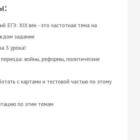
ы:
 ЕГЭ: XIX век - это частотная тема на
аждом задании
за 3 урока!
 периода: войны, реформы, политические
отать с картами и тестовой частью по этому
нтацию по этим темам