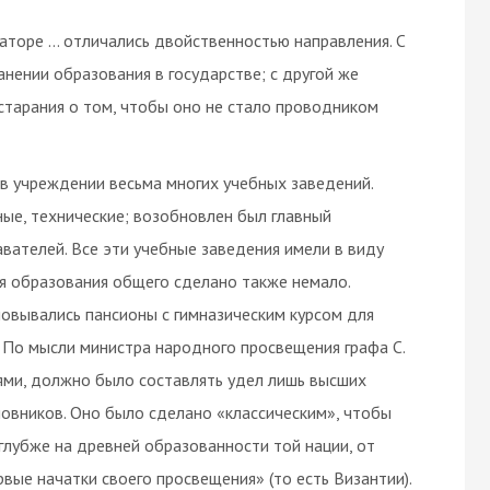
аторе … отличались двойственностью направления. С
нении образования в государстве; с другой же
старания о том, чтобы оно не стало проводником
в учреждении весьма многих учебных заведений.
ые, технические; возобновлен был главный
вателей. Все эти учебные заведения имели в виду
я образования общего сделано также немало.
овывались пансионы с гимназическим курсом для
. По мысли министра народного просвещения графа С.
иями, должно было составлять удел лишь высших
новников. Оно было сделано «классическим», чтобы
глубже на древней образованности той нации, от
рвые начатки своего просвещения» (то есть Византии).