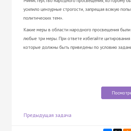
Министерство народного просвещения, которому бы
усилило цензурные строгости, запрещая всякую попыт
политических тем».
Какие меры в области народного просвещения были 
любые три меры. При ответе избегайте цитирования
которые должны быть приведены по условию задани
Посмотр
Предыдущая задача