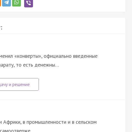
:
тменил «конверты», официально введенные
арату, то есть денежны…
и Африки, в промышленности и в сельском
х самоотверже…