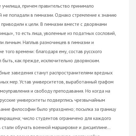
е училища, причем правительство принимало
й не попадали в гимназии. Однако стремление к знанию
 приводили к цели. В гимназии вместе с дворянами
нцы», то есть лица, уволенные из податных сословий,
и личным. Наплыв разночинцев в гимназии и
е того времени: благодаря ему, состав русского
 быть, как прежде, исключительно дворянским.
ебные заведения станут распространителями вредных
ьных мер. Устав университетов, выработанный графом
моуправления и свободу преподавания. Но когда на
русские университеты подверглись чрезвычайным
ание философии было упразднено; посылка за границу
екращена; число студентов ограничено для каждого
 стали обучать военной маршировке и дисциплине…