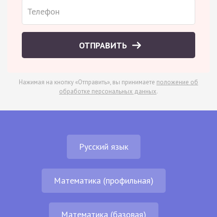
ОТПРАВИТЬ
Нажимая на кнопку «Отправить», вы принимаете
положение об
обработке персональных данных
.
Русский язык
Математика (профильная)
Математика (базовая)