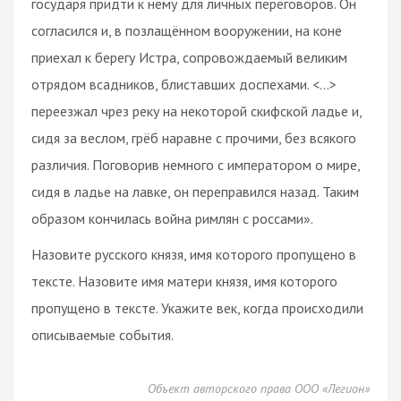
государя придти к нему для личных переговоров. Он
согласился и, в позлащённом вооружении, на коне
приехал к берегу Истра, сопровождаемый великим
отрядом всадников, блиставших доспехами. <…>
переезжал чрез реку на некоторой скифской ладье и,
сидя за веслом, грёб наравне с прочими, без всякого
различия. Поговорив немного с императором о мире,
сидя в ладье на лавке, он переправился назад. Таким
образом кончилась война римлян с россами».
Назовите русского князя, имя которого пропущено в
тексте. Назовите имя матери князя, имя которого
пропущено в тексте. Укажите век, когда происходили
описываемые события.
Объект авторского права ООО «Легион»