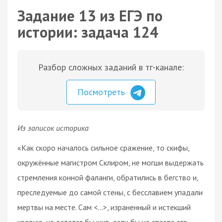
Задание 13 из ЕГЭ по
истории: задача 124
Разбор сложных заданий в тг-канале:
Посмотреть
Из записок историка
«Как скоро началось сильное сражение, то скифы,
окружённые магистром Склиром, не могши выдержать
стремления конной фаланги, обратились в бегство и,
преследуемые до самой стены, с бесславием упадали
мертвы на месте. Сам <…>, израненный и истекший
кровию, не остался бы жив, если бы не спасла его