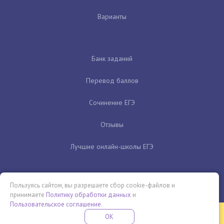
Варианты
Банк заданий
Перевод баллов
Сочинение ЕГЭ
Отзывы
Лучшие онлайн-школы ЕГЭ
Пользуясь сайтом, вы разрешаете сбор cookie-файлов и
принимаете
Политику обработки данных
и
Пользовательское соглашение
.
Бесплатная летняя школа
OK
ПОДРОБНЕЕ