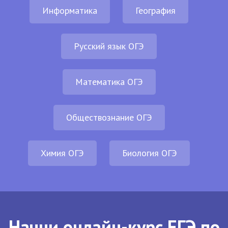
Информатика
География
Русский язык ОГЭ
Математика ОГЭ
Обществознание ОГЭ
Химия ОГЭ
Биология ОГЭ
Начни онлайн-курс ЕГЭ по