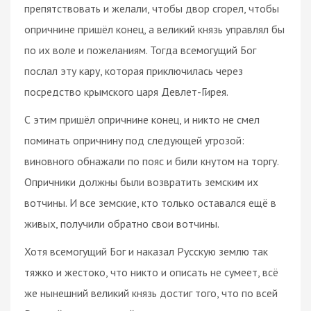
препятствовать и желали, чтобы двор сгорел, чтобы
опричнине пришёл конец, а великий князь управлял бы
по их воле и пожеланиям. Тогда всемогущий Бог
послал эту кару, которая приключилась через
посредство крымского царя Девлет-Гирея.
С этим пришёл опричнине конец, и никто не смел
поминать опричнину под следующей угрозой:
виновного обнажали по пояс и били кнутом на торгу.
Опричники должны были возвратить земским их
вотчины. И все земские, кто только оставался ещё в
живых, получили обратно свои вотчины.
Хотя всемогущий Бог и наказал Русскую землю так
тяжко и жестоко, что никто и описать не сумеет, всё
же нынешний великий князь достиг того, что по всей