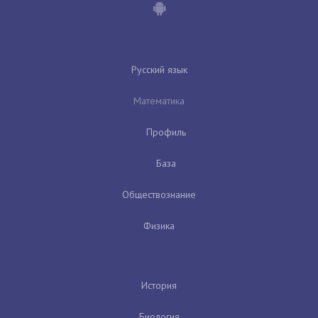
Русский язык
Математика
Профиль
База
Обществознание
Физика
История
Биология