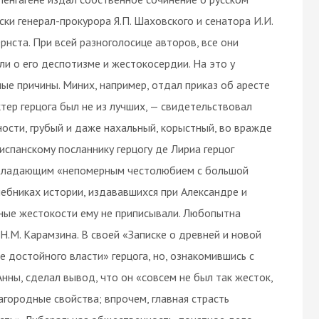
ски генерал-прокурора Я.П. Шаховского и сенатора И.И.
ста. При всей разноголосице авторов, все они
ли о его деспотизме и жестокосердии. На это у
ные причины. Миних, например, отдал приказ об аресте
тер герцога был не из лучших, — свидетельствовал
сти, грубый и даже нахальный, корыстный, во вражде
испанскому посланнику герцогу де Лириа герцог
 обладающим «непомерным честолюбием с большой
учебниках истории, издававшихся при Александре и
нные жестокости ему не приписывали. Любопытна
.М. Карамзина. В своей «Записке о древней и новой
 достойного власти» герцога, но, ознакомившись с
ны, сделал вывод, что он «совсем не был так жесток,
агородные свойства; впрочем, главная страсть