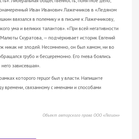
ть». Либеральная общественность, понятное дело,
лагонамеренный Иван Иванович Лажечников в «Ледяном
кин ввязался в полемику и в письме к Лажечникову,
кого ума и великих талантов». «При всей негативности
о Малюты Скуратова, — подчёркивает историк Евгений
ж никак не злодей. Несомненно, он был хамом, ни во
бращался грубо и бесцеремонно. Его гнева боялись
 него зависевшая».
рамках которого герцог был у власти. Напишите
ду времени, связанному с именами и способами
Объект авторского права ООО «Легион»