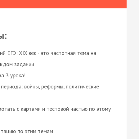
ы:
 ЕГЭ: XIX век - это частотная тема на
аждом задании
за 3 урока!
 периода: войны, реформы, политические
отать с картами и тестовой частью по этому
нтацию по этим темам