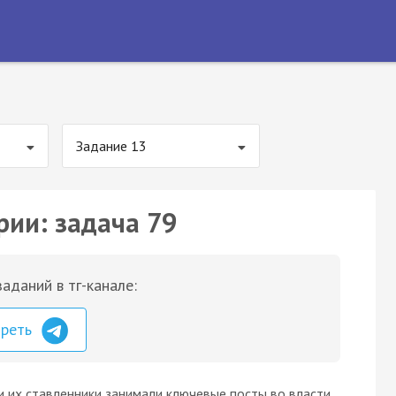
Задание 13
рии: задача 79
аданий в тг-канале:
треть
и их ставленники занимали ключевые посты во власти,