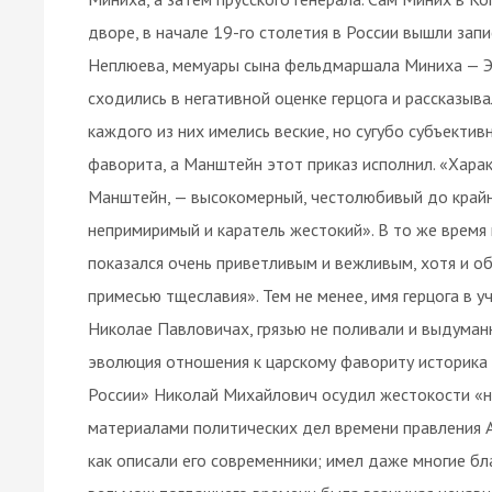
дворе, в начале 19-го столетия в России вышли запи
Неплюева, мемуары сына фельдмаршала Миниха — Эрн
сходились в негативной оценке герцога и рассказыва
каждого из них имелись веские, но сугубо субъектив
фаворита, а Манштейн этот приказ исполнил. «Харак
Манштейн, — высокомерный, честолюбивый до крайно
непримиримый и каратель жестокий». В то же время 
показался очень приветливым и вежливым, хотя и
примесью тщеславия». Тем не менее, имя герцога в 
Николае Павловичах, грязью не поливали и выдума
эволюция отношения к царскому фавориту историка Н
России» Николай Михайлович осудил жестокости «не
материалами политических дел времени правления Ан
как описали его современники; имел даже многие бл