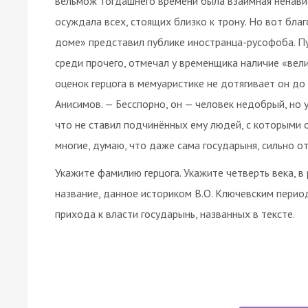
вельмож тогдашнего времени была взаимная ненавис
осуждала всех, стоящих близко к трону. Но вот б
доме» представил публике иностранца-русофоба. Пуш
среди прочего, отмечал у временщика наличие «вели
оценок герцога в мемуаристике не дотягивает он д
Анисимов. — Бесспорно, он — человек недобрый, но у
что не ставил подчинённых ему людей, с которыми о
многие, думаю, что даже сама государыня, сильно от
Укажите фамилию герцога. Укажите четверть века, в 
название, данное историком В.О. Ключевским перио
прихода к власти государынь, названных в тексте.