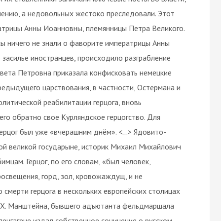
лению, а недовольных жестоко преследовали. Этот
атрицы Анны Иоанновны, племянницы Петра Великого.
ы ничего не знали о фаворите императрицы Анны
о засилье иностранцев, происходило разграбление
авета Петровна приказала конфисковать немецкие
редыдущего царствования, в частности, Остермана и
олитической реабилитации герцога, вновь
его обратно свое Курляндское герцогство. Для
ерцог был уже «вчерашним днём». <…> Ядовито-
ой великой государыне, историк Михаил Михайлович
мцам. Герцог, по его словам, «был человек,
освещения, горд, зол, кровожаждущ, и не
 смерти герцога в нескольких европейских столицах
ки Х. Манштейна, бывшего адъютанта фельдмаршала
опенгагене издал собственное сочинение о русском