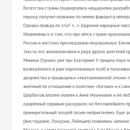
богатства страны подвергались нещадному разграб
период получил название по имени фаворита импер
Однако правда ли это? <…> Широкие народные масс
Иоанновны и о том, что при нём в стране произошл
России и жестоко преследовали недовольных. Елиз
тексты его жизнеописания и ряда других деятелей п
Миниха. Однако уже при Екатерине II пришла пора п
возведённого в ранг коронованных особ и получивш
дворянства и придворных «екатерининской эпохи» г
желчный по отношению к политике «Катьки» и к сам
Щербатов вполне лоялен к Анне Иоанновне и её люби
одарённый здравым рассудком, но без малейшего пр
примирительный злодей своим неприятелям». Ещё до
(Амстердаме, Лондоне, Лейпциге) появились запис
Миниха, а затем прусского генерала. Сам Миних в К