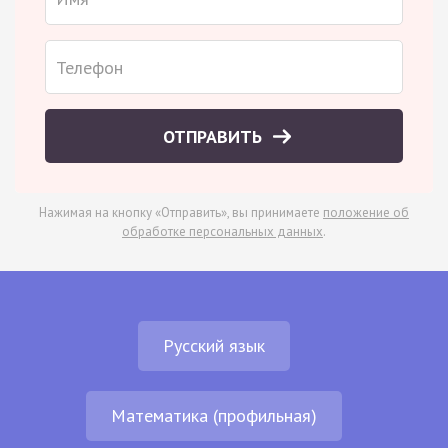
ОТПРАВИТЬ
Нажимая на кнопку «Отправить», вы принимаете
положение об
обработке персональных данных
.
Русский язык
Математика (профильная)