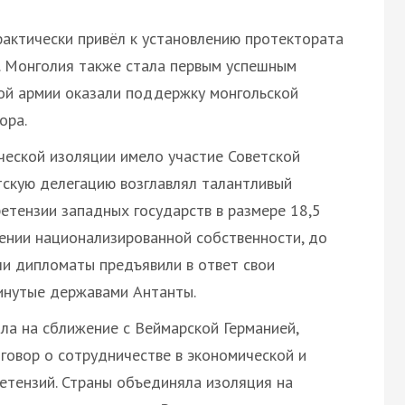
актически привёл к установлению протектората
й. Монголия также стала первым успешным
ой армии оказали поддержку монгольской
ора.
еской изоляции имело участие Советской
етскую делегацию возглавлял талантливый
ретензии западных государств в размере 18,5
ении национализированной собственности, до
и дипломаты предъявили в ответ свои
инутые державами Антанты.
ла на сближение с Веймарской Германией,
оговор о сотрудничестве в экономической и
етензий. Страны объединяла изоляция на