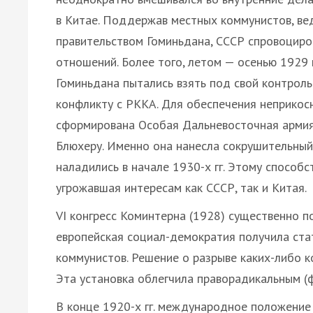
в Китае. Поддержав местных коммунистов, ве
правительством Гоминьдана, СССР спровоциро
отношений. Более того, летом — осенью 1929 
Гоминьдана пытались взять под свой контрол
конфликту с РККА. Для обеспечения неприкос
сформирована Особая Дальневосточная армия
Блюхеру. Именно она нанесла сокрушительный
наладились в начале 1930-х гг. Этому способс
угрожавшая интересам как СССР, так и Китая.
VI конгресс Коминтерна (1928) существенно п
европейская социал-демократия получила стат
коммунистов. Решение о разрыве каких-либо 
Эта установка облегчила праворадикальным (ф
В конце 1920-х гг. международное положение