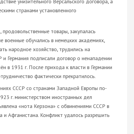
дствие унизительного Версальского договора, а
ескими странами установленного
, продовольственные товары, закупалась
е военные обучались в немецких академиях,
ать народное хозяйство, трудились на
СР и Германия подписали договор о ненападении
ён в 1931 г. После прихода к власти в Германии
сотрудничество фактически прекратилось.
ениях СССР со странами Западной Европы по-
923 г. министерством иностранных дел
явлена «нота Керзона» с обвинениями СССР в
а и Афганистана. Конфликт удалось разрешить