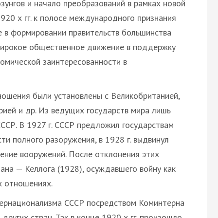
зунгов и начало преобразований в рамках новой
920 х гг. к полосе международного признания
е в формировании правительств большинства
 широкое общественное движение в поддержку
номической заинтересованности в
ношения были установлены с Великобританией,
рией и др. Из ведущих государств мира лишь
ССР. В 1927 г. СССР предложил государствам
и полного разоружения, в 1928 г. выдвинул
ение вооружений. После отклонения этих
ана — Келлога (1928), осуждавшего войну как
х отношениях.
тернационализма СССР посредством Коминтерна
ругих стран. Так в конце 1920 х гг. произошло