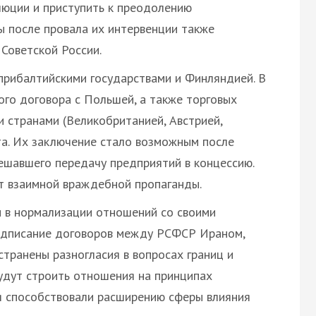
люции и приступить к преодолению
 после провала их интервенции также
Советской России.
 прибалтийскими государствами и Финляндией. В
ого договора с Польшей, а также торговых
 странами (Великобританией, Австрией,
та. Их заключение стало возможным после
решавшего передачу предприятий в концессию.
т взаимной враждебной пропаганды.
и в нормализации отношений со своими
подписание договоров между РСФСР Ираном,
странены разногласия в вопросах границ и
будут строить отношения на принципах
я способствовали расширению сферы влияния