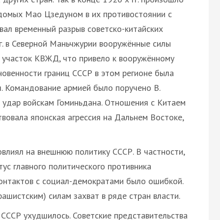
домых Мао Цзедуном в их противостоянии с
вал временный разрыв советско-китайских
г. в Северной Маньчжурии вооружённые силы
ь участок КВЖД, что привело к вооружённому
новенности границ СССР в этом регионе была
. Командование армией было поручено В.
 удар войскам Гоминьдана. Отношения с Китаем
твовала японская агрессия на Дальнем Востоке,
овлиял на внешнюю политику СССР. В частности,
ус главного политического противника
контактов с социал-демократами было ошибкой.
ашистским) силам захват в ряде стран власти.
 СССР ухудшилось. Советские представительства