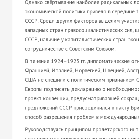
Однако свёртывание наиболее радикальных ло
экономической политики привело в середине 1
СССР. Среди других факторов выделим участи
западных стран правосоциалистических сил,
СССР, наличие у капиталистических стран эко
сотрудничестве с Советским Союзом.
В течение 1924–1925 гг. дипломатические от
Францией, Италией, Норвегией, Швецией, Авст
США не спешили с политическим признанием С
Европы подписать декларацию о необходимост
проект конвенции, предусматривавшей сокращ
предложений СССР присоединился к пакту Бри
способ разрешения проблем в международны
Руководствуясь принципом пролетарского ин
неоднократно вмешивался во внутренние дела д