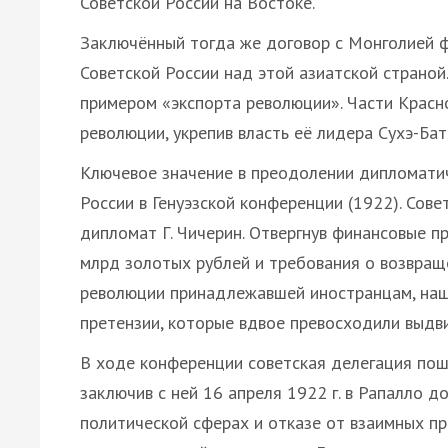
Советской России на Востоке.
Заключённый тогда же договор с Монголией ф
Советской России над этой азиатской страно
примером «экспорта революции». Части Красн
революции, укрепив власть её лидера Сухэ-Бат
Ключевое значение в преодолении дипломатич
России в Генуэзской конференции (1922). Сов
дипломат Г. Чичерин. Отвергнув финансовые п
млрд золотых рублей и требования о возвращ
революции принадлежавшей иностранцам, наш
претензии, которые вдвое превосходили выдв
В ходе конференции советская делегация пош
заключив с ней 16 апреля 1922 г. в Рапалло д
политической сферах и отказе от взаимных пр