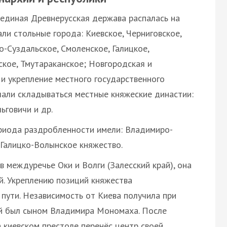
. единая Древнерусская держава распалась на
ли стольные города: Киевское, Черниговское,
о-Суздальское, Смоленское, Галицкое,
кое, Тмутараканское; Новгородская и
 и укрепление местного государственного
чали складываться местные княжеские династии:
ьговичи и др.
риода раздробленности имели: Владимиро-
 Галицко-Волынское княжество.
 междуречье Оки и Волги (Залесский край), она
. Укреплению позиций княжества
пути. Независимость от Киева получила при
й был сыном Владимира Мономаха. После
 киевском престоле перенёс центр своей