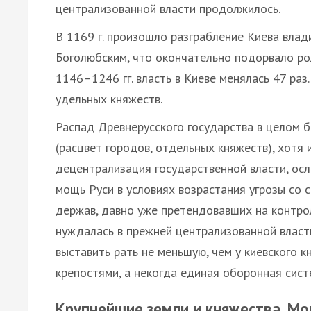
централизованной власти продолжилось.
В 1169 г. произошло разграбление Киева вла
Боголюбским, что окончательно подорвало рол
1146–1246 гг. власть в Киеве менялась 47 раз.
удельных княжеств.
Распад Древнерусского государства в целом 
(расцвет городов, отдельных княжеств), хотя
децентрализация государственной власти, ос
мощь Руси в условиях возрастания угрозы со 
держав, давно уже претендовавших на контрол
нуждалась в прежней централизованной власт
выставить рать не меньшую, чем у киевского к
крепостями, а некогда единая оборонная сист
Крупнейшие земли и княжества. Мо