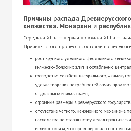
Причины распада Древнерусского
княжества. Монархии и республи
Середина XIІ в. — первая половина XIII в. — 
Причины этого процесса состояли в следующе
рост крупного удельного феодального землев
княжеско-боярских элит и ослаблению централ
господство хозяйств натурального, «замкнуто
удовлетворения потребностей самих производи
отдельными княжествами;
огромные размеры Древнерусского государств
отсутствие чёткого, неизменного механизма п
наследства по старшинству делал практическ
великого князя, что провоцировало постоянн