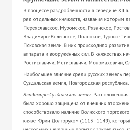
В процессе раздробленности в середине ХІІ в
ряд отдельных княжеств, названия которым да
Переяславское, Муромское, Рязанское, Ростов
Владимиро-Волынское, Полоцкое, Турово-Пинс
Псковская земли. В них происходило развитие
аппарата и вооружённых сил. В княжествах на
Ростиславичи, Мстиславичи, Мономаховичи, Ол
Наибольшее влияние среди русских земель пе
Суздальская земля, Новгородская республика,
Владимиро-Суздальская земля.
Расположенная в
была хорошо защищена от внешних вторжений
способствовало наличие Волжского торгового 
князе Юрии Долгоруком (1113–1149), которы
нескольких неудачных попыток закрепиться на