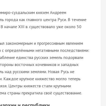
димиро-суздальским князем Андреем
ь города как главного центра Руси. В течение
 В начале XIII в. существовало уже около 50
был закономерным и прогрессивным явлением
 и с определёнными негативными последствиями:
лабление единства русских земель подорвали
стороны восточных кочевников и западных
ь над русскими землями. Новая Русь не
и. Каждое крупное княжество могло теперь
нязя. Центры княжеств стали крупными
ема страны прекратила своё существование.
нархии и республики