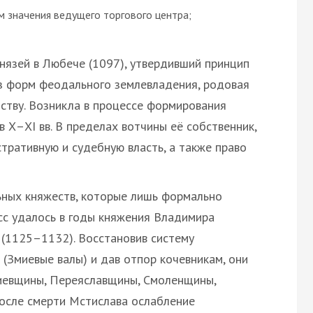
м значения ведущего торгового центра;
нязей в Любече (1097), утвердивший принцип
з форм феодального землевладения, родовая
ству. Возникла в процессе формирования
 Х–XI вв. В пределах вотчины её собственник,
тративную и судебную власть, а также право
ельных княжеств, которые лишь формально
сс удалось в годы княжения Владимира
(1125–1132). Восстановив систему
(Змиевые валы) и дав отпор кочевникам, они
Киевщины, Переяславщины, Смоленщины,
после смерти Мстислава ослабление