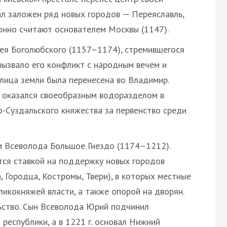
ыл заложен ряд новых городов — Переяславль,
онно считают основателем Москвы (1147).
ея Боголюбского (1157–1174), стремившегося
вызвало его конфликт с народным вечем и
лица земли была перенесена во Владимир.
м оказался своеобразным водоразделом в
-Суздальского княжества за первенство среди
м Всеволода Большое Гнездо (1174–1212).
тся ставкой на поддержку новых городов
, Городца, Костромы, Твери), в которых местные
ликокняжей власти, а также опорой на дворян.
ство. Сын Всеволода Юрий подчинил
республики, а в 1221 г. основал Нижний