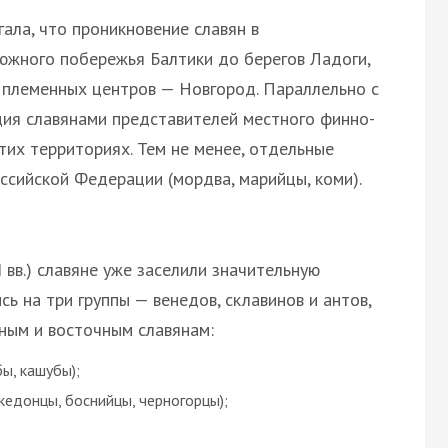
ала, что проникновение славян в
южного побережья Балтики до берегов Ладоги,
х племенных центров — Новгород. Параллельно с
ия славянами представителей местного финно-
тих территориях. Тем не менее, отдельные
ссийской Федерации (мордва, марийцы, коми).
 вв.) славяне уже заселили значительную
ь на три группы — венедов, склавинов и антов,
ным и восточным славянам:
бы, кашубы);
кедонцы, боснийцы, черногорцы);