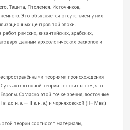
его, Тацита, Птолемея. Источников,
немного. Это объясняется отсутствием у них
илизационных центров той эпохи.
работ римских, византийских, арабских,
лагодаря данным археологических раскопок и
 распространёнными теориями происхождения
 Суть автохтонной теории состоит в том, что
Европы. Согласно этой точке зрения, восточные
до н. э. — II в. н. э.) и черняховской (ІІ–IV вв.)
 этой теории соотносят материалы,