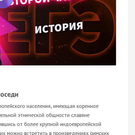
соседи
ропейского населения, имеющая коренное
дельной этнической общности славяне
ившись от более крупной индоевропейской
их можно встретить в произведениях римских