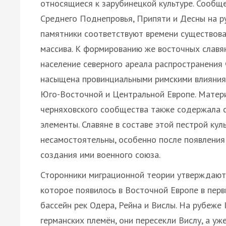
относящиеся к зарубинецкой культуре. Сообщ
Среднего Поднепровья, Припяти и Десны на рубеже
памятники соответствуют времени существова
массива. К формированию же восточных славя
население северного ареала распространения чер
насыщена провинциальными римскими влияниям
Юго-Восточной и Центральной Европе. Матери
черняховского сообщества также содержала с
элементы. Славяне в составе этой пестрой кул
несамостоятельны, особенно после появления
создания ими военного союза.
Сторонники миграционной теории утверждают,
которое появилось в Восточной Европе в перв
бассейн рек Одера, Рейна и Вислы. На рубеже І–
германских племён, они пересекли Вислу, а уже