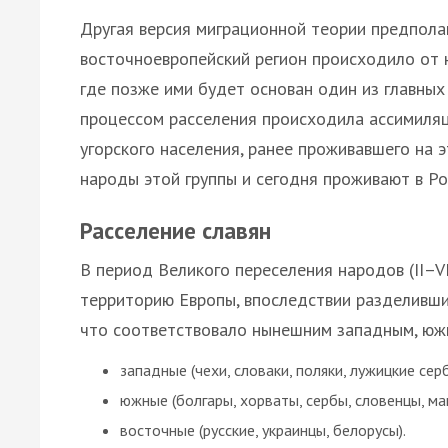
Другая версия миграционной теории предполаг
восточноевропейский регион происходило от 
где позже ими будет основан один из главны
процессом расселения происходила ассимиляц
угорского населения, ранее проживавшего на э
народы этой группы и сегодня проживают в Ро
Расселение славян
В период Великого переселения народов (II–VI
территорию Европы, впоследствии разделившис
что соответствовало нынешним западным, юж
западные (чехи, словаки, поляки, лужицкие сер
южные (болгары, хорваты, сербы, словенцы, ма
восточные (русские, украинцы, белорусы).