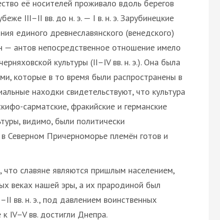
ество её носителей проживало вдоль берегов
 III–II вв. до н. э. — I в. н. э. Зарубинецкие
ния единого древнеславянского (венедского)
н — антов непосредственное отношение имело
няховской культуры (II–IV вв. н. э.). Она была
и, которые в то время были распространены в
альные находки свидетельствуют, что культура
кифо-сарматские, фракийские и германские
ьтуры, видимо, были политически
 в Северном Причерноморье племён готов и
 что славяне являются пришлым населением,
ых веках нашей эры, а их прародиной был
ІІ вв. н. э., под давлением воинственных
 к IV–V вв. достигли Днепра.