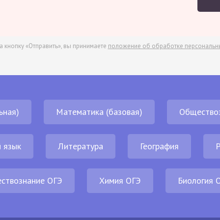
а кнопку «Отправить», вы принимаете
положение об обработке персональн
ьная)
Математика (базовая)
Общество
 язык
Литература
География
Р
ствознание ОГЭ
Химия ОГЭ
Биология 