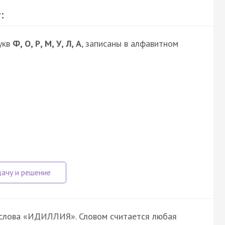
:
укв
Ф, О, Р, М, У, Л, А
, записаны в алфавитном
з слова «ИДИЛЛИЯ». Словом считается любая