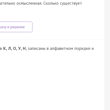
зательно осмысленная. Сколько существует
кв
К, Л, О, У, Н
, записаны в алфавитном порядке и