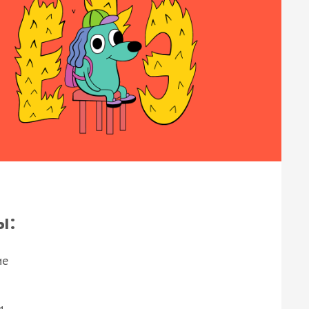
ы:
ие