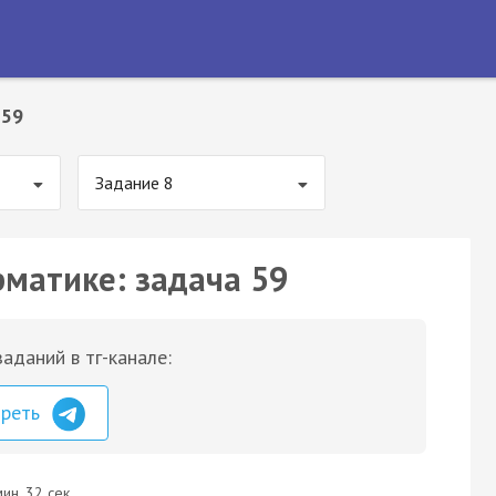
 59
Задание 8
рматике: задача 59
аданий в тг-канале:
треть
ин. 32 сек.