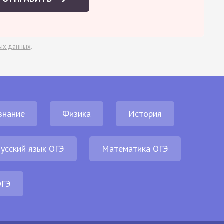
ых данных
.
знание
Физика
История
усский язык ОГЭ
Математика ОГЭ
ОГЭ