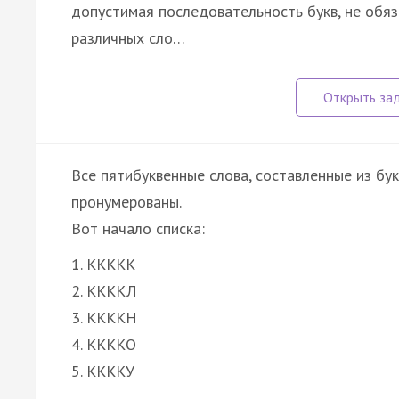
допустимая последовательность букв, не обя
различных сло…
Все пятибуквенные слова, составленные из бу
пронумерованы.
Вот начало списка:
1. ККККК
2. ККККЛ
3. ККККН
4. ККККО
5. ККККУ
…