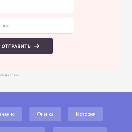
ОТПРАВИТЬ
ых данных
.
знание
Физика
История