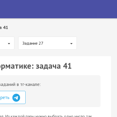
а 41
Задание 27
орматике: задача 41
аданий в тг-канале:
треть
л. Из каждой пары нужно выбрать одно число так,