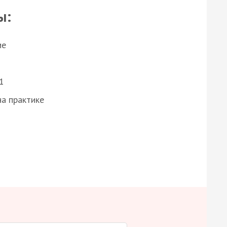
ы:
ие
1
а практике