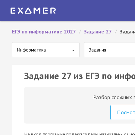
ЕГЭ по информатике 2027
/
Задание 27
/
Задач
Информатика
Задания
Задание 27 из ЕГЭ по инф
Разбор сложных з
Посмо
На вход программе подаются пары натуральных чисе