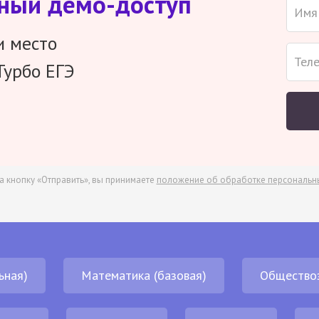
тный демо-доступ
и место
Турбо ЕГЭ
а кнопку «Отправить», вы принимаете
положение об обработке персональн
ьная)
Математика (базовая)
Общество