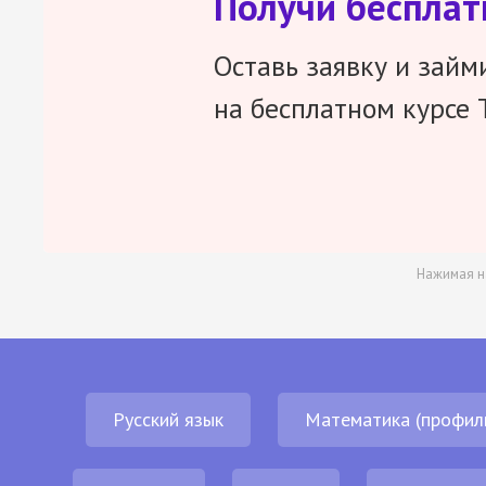
Получи беспла
Оставь заявку и займ
на бесплатном курсе 
Нажимая н
Русский язык
Математика (профил