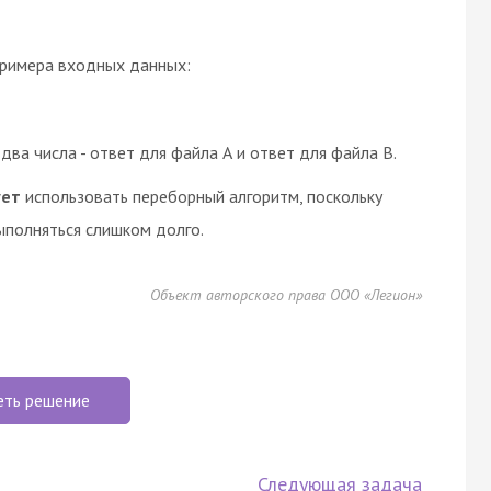
римера входных данных:
два числа - ответ для файла А и ответ для файла B.
ует
использовать переборный алгоритм, поскольку
ыполняться слишком долго.
Объект авторского права ООО «Легион»
еть решение
Следующая задача