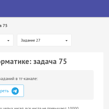
а 75
Задание 27
орматике: задача 75
аданий в тг-канале:
треть
 целых чисел, все числа не превышают 10000.