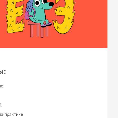
ы:
ие
1
а практике