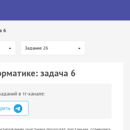
а 6
Задание 26
орматике: задача 6
аданий в тг-канале:
треть
нтированию участники проходят дистанции, отмечаясь