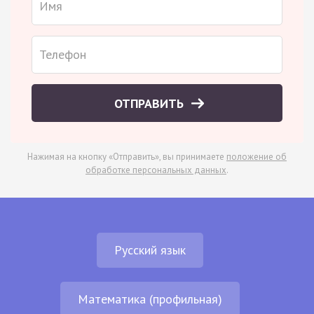
ОТПРАВИТЬ
Нажимая на кнопку «Отправить», вы принимаете
положение об
обработке персональных данных
.
Русский язык
Математика (профильная)