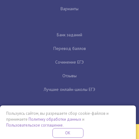
Варианты
Банк заданий
Перевод баллов
Сочинение ЕГЭ
Отзывы
Лучшие онлайн-школы ЕГЭ
Пользуясь сайтом, вы разрешаете сбор cookie-файлов и
принимаете
Политику обработки данных
и
Пользовательское соглашение
.
Бесплатная летняя школа
OK
ПОДРОБНЕЕ
ПРОВЕДИ ЭТО ЛЕТО С ПОЛЬЗОЙ