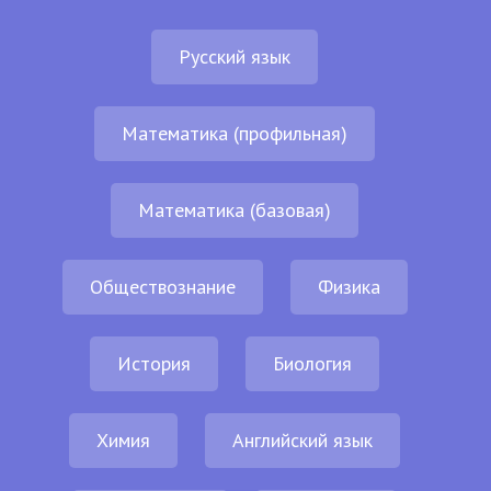
Русский язык
Математика (профильная)
Математика (базовая)
Обществознание
Физика
История
Биология
Химия
Английский язык