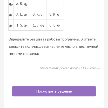
q
λ, R, q
0
1
q
λ, L, q
0, R, q
1, R, q
1
2
1
1
q
1, S, q
1, S, q
0, L, q
2
3
3
2
Определите результат работы программы. В ответе
запишите получившееся на ленте число в десятичной
системе счисления.
Объект авторского права ООО «Легион»
Посмотреть решение