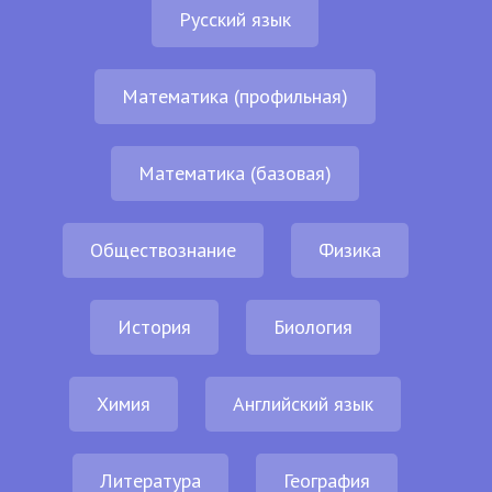
Русский язык
Математика (профильная)
Математика (базовая)
Обществознание
Физика
История
Биология
Химия
Английский язык
Литература
География