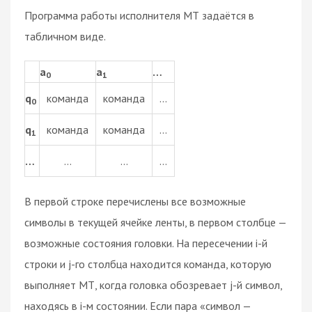
Программа работы исполнителя МТ задаётся в
табличном виде.
a
a
…
0
1
q
команда
команда
…
0
q
команда
команда
…
1
…
…
…
…
В первой строке перечислены все возможные
символы в текущей ячейке ленты, в первом столбце —
возможные состояния головки. На пересечении i-й
строки и j-го столбца находится команда, которую
выполняет МТ, когда головка обозревает j-й символ,
находясь в i-м состоянии. Если пара «символ —