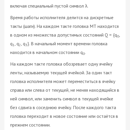
включая специальный пустой символ λ.
Время работы исполнителя делится на дискретные
такты (шаги). На каждом такте головка МТ находится
в одном из множества допустимых состояний Q = {q
,
0
q
, q
, q
}. В начальный момент времени головка
1
2
3
находится в начальном состоянии q
.
0
На каждом такте головка обозревает одну ячейку
ленты, называемую текущей ячейкой. За один такт
головка исполнителя может переместиться в ячейку
справа или слева от текущей, не меняя находящийся в
ней символ, или заменить символ в текущей ячейке
без сдвига в соседнюю ячейку. После каждого такта
головка переходит в новое состояние или остаётся в
прежнем состоянии.