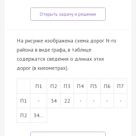
На рисунке изображена схема дорог N-го
района в виде графа, в таблице
содержатся сведения о длинах этих
дорог (в километрах).
П1
П2
П3
П4
П5
П6
П7
П1
-
34
22
-
-
-
-
П2
34…