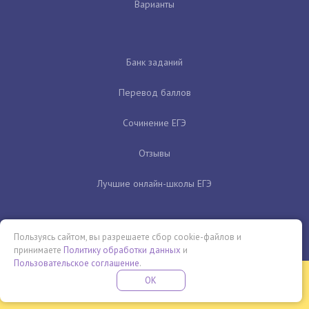
Варианты
Банк заданий
Перевод баллов
Сочинение ЕГЭ
Отзывы
Лучшие онлайн-школы ЕГЭ
Пользуясь сайтом, вы разрешаете сбор cookie-файлов и
принимаете
Политику обработки данных
и
Пользовательское соглашение
.
Бесплатная летняя школа
OK
ПОДРОБНЕЕ
ПРОВЕДИ ЭТО ЛЕТО С ПОЛЬЗОЙ