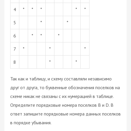
4
*
*
*
*
*
5
*
*
6
*
*
*
7
*
*
*
8
*
*
Так как и таблицу, и схему составляли независимо
друг от друга, то буквенные обозначения поселков на
схеме никак не связаны с их нумерацией в таблице.
Определите порядковые номера поселков B и D. В
ответ запишите порядковые номера данных поселков
в порядке убывания.