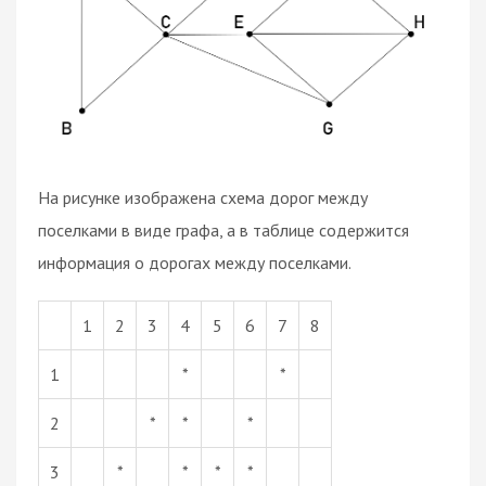
На рисунке изображена схема дорог между
поселками в виде графа, а в таблице содержится
информация о дорогах между поселками.
1
2
3
4
5
6
7
8
1
*
*
2
*
*
*
3
*
*
*
*