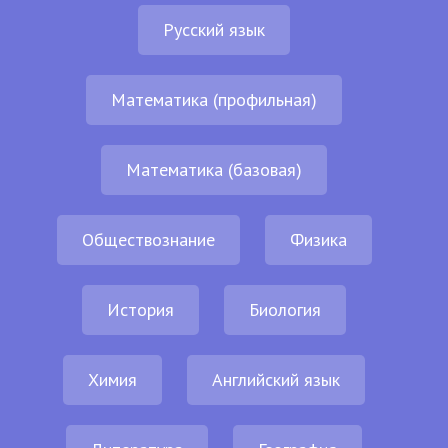
Русский язык
Математика (профильная)
Математика (базовая)
Обществознание
Физика
История
Биология
Химия
Английский язык