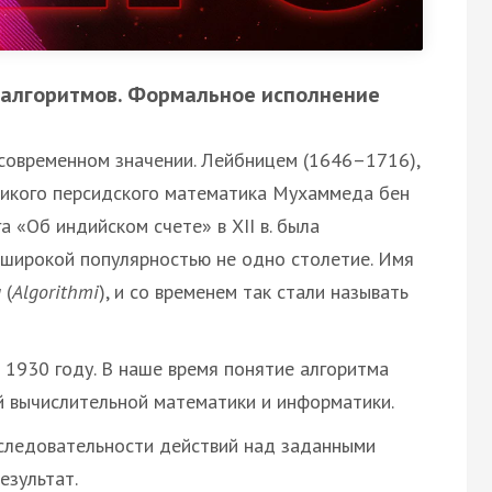
 алгоритмов. Формальное исполнение
 современном значении. Лейбницем (1646–1716),
ликого персидского математика Мухаммеда бен
га «Об индийском счете» в XII в. была
ь широкой популярностью не одно столетие. Имя
и
(
Algorithmi
), и со временем так стали называть
 1930 году. В наше время понятие алгоритма
 вычислительной математики и информатики.
следовательности действий над заданными
езультат.