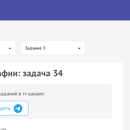
Задание 3
афии: задача 34
аданий в тг-канале:
треть
 сек.