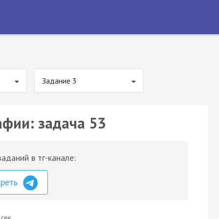
Задание 3
афии: задача 53
аданий в тг-канале:
треть
 сек.