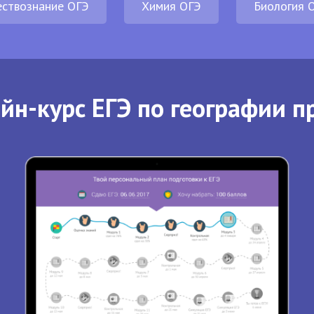
ствознание ОГЭ
Химия ОГЭ
Биология 
йн-курс ЕГЭ по географии п