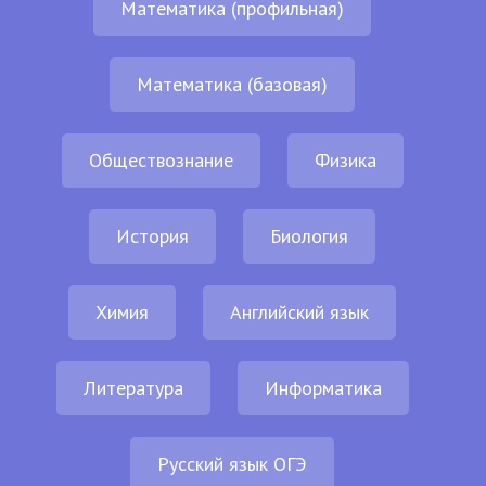
Математика (профильная)
Математика (базовая)
Обществознание
Физика
История
Биология
Химия
Английский язык
Литература
Информатика
Русский язык ОГЭ