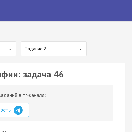
Задание 2
афии: задача 46
аданий в тг-канале:
треть
 сек.