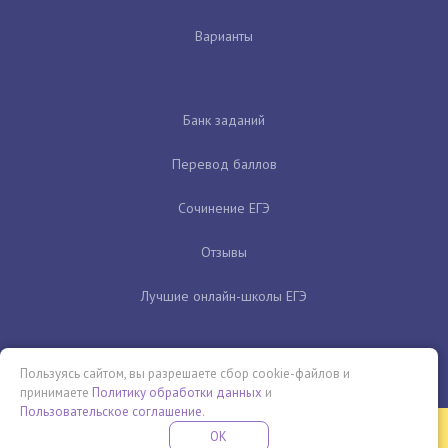
Варианты
Банк заданий
Перевод баллов
Сочинение ЕГЭ
Отзывы
Лучшие онлайн-школы ЕГЭ
Пользуясь сайтом, вы разрешаете сбор cookie-файлов и
принимаете
Политику обработки данных
и
Пользовательское соглашение
.
Бесплатная летняя школа
OK
ПОДРОБНЕЕ