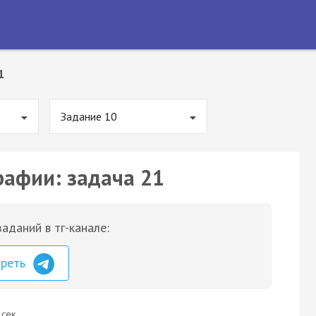
1
Задание 10
рафии: задача 21
аданий в тг-канале:
треть
 сек.