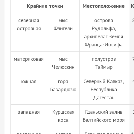
Крайние точки
Местоположение
К
северная
мыс
острова
островная
Флигели
Рудольфа,
архипелаг Земля
Франца-Иосифа
материковая
мыс
полустров
Челюскин
Таймыр
южная
гора
Северный Кавказ,
Базардюзю
Республика
Дагестан
западная
Куршская
Гданьский залив
коса
Балтийского моря