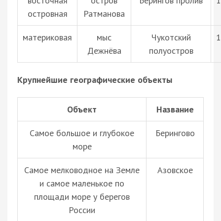
восточная
остров
Берингов пролив
1
островная
Ратманова
материковая
мыс
Чукотский
1
Дежнёва
полуостров
Крупнейшие географические объекты
Объект
Название
Самое большое и глубокое
Берингово
море
Самое мелководное на Земле
Азовское
и самое маленькое по
площади море у берегов
России