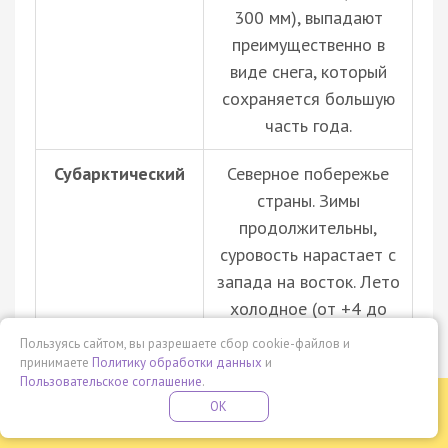
300 мм), выпадают
преимущественно в
виде снега, который
сохраняется большую
часть года.
Субарктический
Северное побережье
страны. Зимы
продолжительны,
суровость нарастает с
запада на восток. Лето
холодное (от +4 до
+14 °C на юге). Осадки
Пользуясь сайтом, вы разрешаете сбор cookie-файлов и
часты, но в небольших
принимаете
Политику обработки данных
и
Пользовательское соглашение
.
количествах, максимум
Бесплатная летняя школа
OK
— летом. Годовая
ПОДРОБНЕЕ
ПРОВЕДИ ЭТО ЛЕТО С ПОЛЬЗОЙ
сумма осадков — 200–