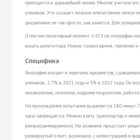
пригодится в дальнейшей жизни. Многие учителя ег
учеников. Это создает ложное впечатление легкости
дисциплине не так просто, как кажется. Для успешн
Отметим позитивный момент: к ЕГЭ по географии м
искать репетитора. Нужно только время, терпение и 
Специфика
География входит в перечень предметов, сдаваемых
учеников: 2,7% в 2021 году и 3% в 2022 году. Он в
океанологию, геологию, гидрометеорологию, работат
На прохождение испытания выделяется 180 минут. 
часы запрещается. Можно взять транспортир и лине
(непрограммируемого). На экзамене предстоит реши
развернутый ответ, возможно, с иллюстрацией в вид