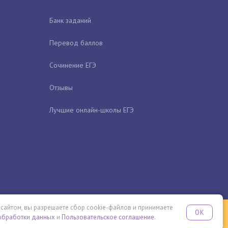
Банк заданий
Перевод баллов
Сочинение ЕГЭ
Отзывы
Лучшие онлайн-школы ЕГЭ
 сайтом, вы разрешаете сбор cookie-файлов и принимаете
OK
обработки данных
и
Пользовательское соглашение
ПОДРОБНЕЕ
.