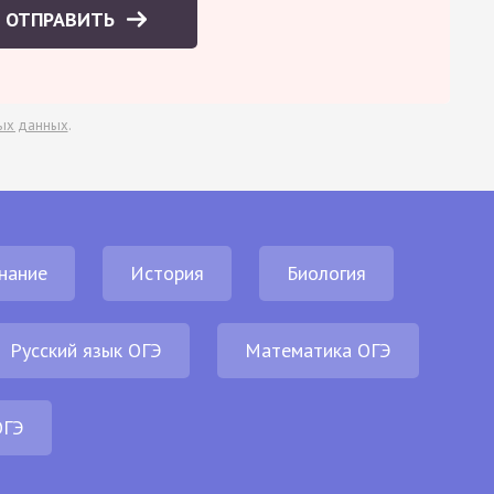
ОТПРАВИТЬ
ых данных
.
нание
История
Биология
Русский язык ОГЭ
Математика ОГЭ
ОГЭ