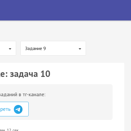
Задание 9
е: задача 10
аданий в тг-канале:
треть
ин. 12 сек.