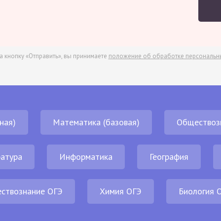
а кнопку «Отправить», вы принимаете
положение об обработке персональн
ная)
Математика (базовая)
Обществоз
атура
Информатика
География
ствознание ОГЭ
Химия ОГЭ
Биология 