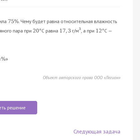
вила
. Чему будет равна относительная влажность
75
%
3
яного пара при
С равна
г/м
, а при
С —
20
°
17
,
3
12
°
«
»
%
Объект авторского права ООО «Легион»
еть решение
Следующая задача