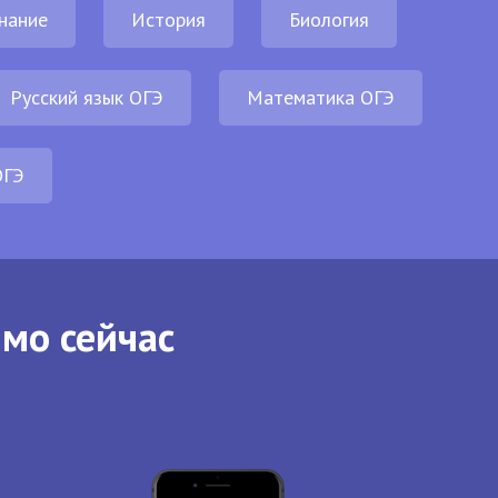
нание
История
Биология
Русский язык ОГЭ
Математика ОГЭ
ОГЭ
ямо сейчас