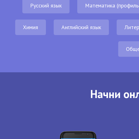
Русский язык
Математика (профиль
Химия
Английский язык
Литер
Обще
Начни онл