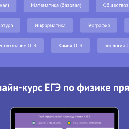
ная)
Математика (базовая)
Обществоз
атура
Информатика
География
ствознание ОГЭ
Химия ОГЭ
Биология 
айн-курс ЕГЭ по физике пр