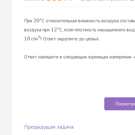
При
С относительная влажность воздуха соста
20
°
воздуха при
С, если плотность насыщенного вод
12
°
3
г/м
? Ответ округлите до целых.
10
Ответ напишите в следующих единицах измерения: 
Посмотр
Предыдущая задача