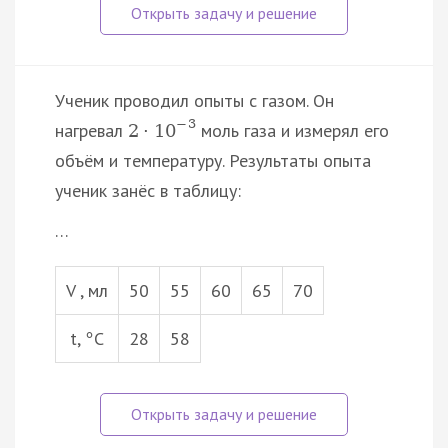
Ученик проводил опыты с газом. Он
−
3
нагревал
моль газа и измерял его
2
·
10
объём и температуру. Результаты опыта
ученик занёс в таблицу:
…
V , мл
50
55
60
65
70
t,
C
28
58
°