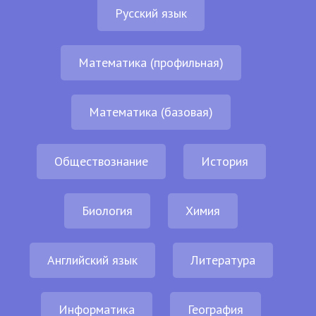
Русский язык
Математика (профильная)
Математика (базовая)
Обществознание
История
Биология
Химия
Английский язык
Литература
Информатика
География