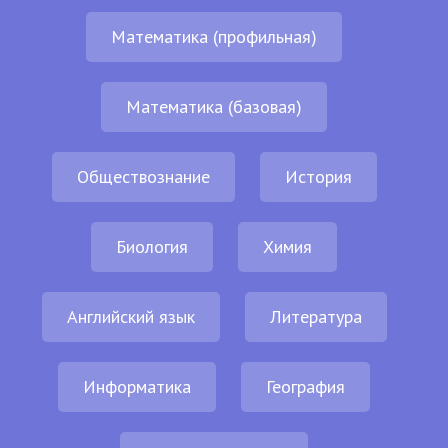
Математика (профильная)
Математика (базовая)
Обществознание
История
Биология
Химия
Английский язык
Литература
Информатика
География