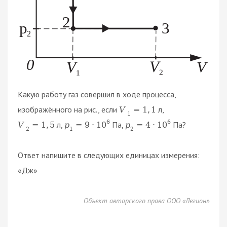
Какую работу газ совершил в ходе процесса,
изображённого на рис., если
л,
V
=
1
,
1
1
6
6
л,
Па,
Па?
V
=
1
,
5
p
=
9
⋅
10
p
=
4
⋅
10
2
1
2
Ответ напишите в следующих единицах измерения:
«Дж»
Объект авторского права ООО «Легион»