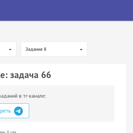
Задание 8
е: задача 66
аданий в тг-канале:
треть
ин. 0 сек.