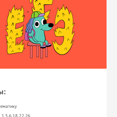
ы:
нематику
 1,5,6,18,22,26