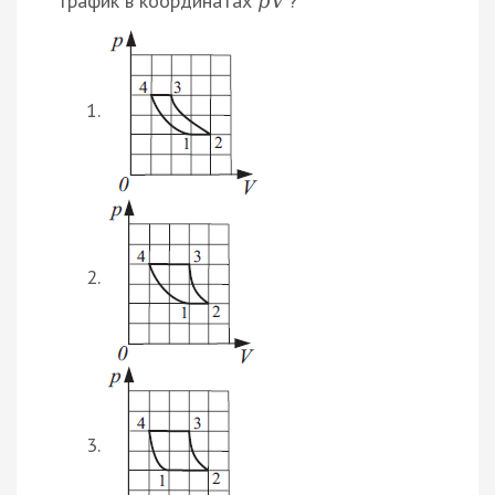
график в координатах
?
p
V