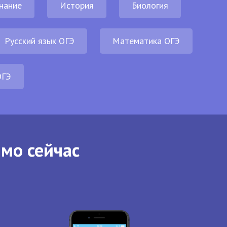
нание
История
Биология
Русский язык ОГЭ
Математика ОГЭ
ОГЭ
ямо сейчас