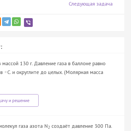
Следующая задача
:
 массой 130 г. Давление газа в баллоне равно
 в
C. и округлите до целых. (Молярная масса
◦
молекул газа азота N
создаёт давление 300 Па.
2