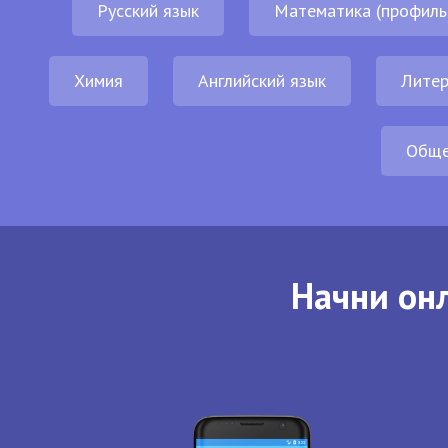
Русский язык
Математика (профиль
Химия
Английский язык
Литер
Обще
Начни онл