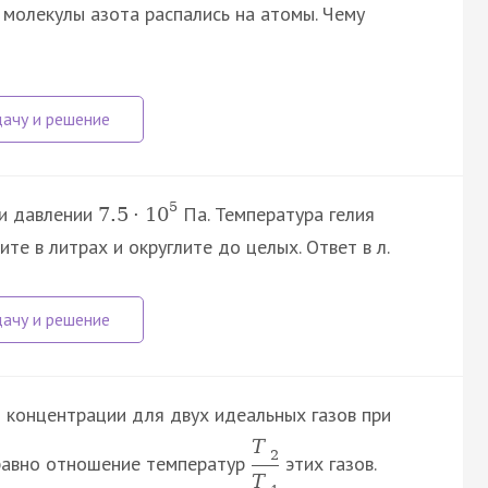
е молекулы азота распались на атомы. Чему
5
ри давлении
Па. Температура гелия
7.5
·
10
те в литрах и округлите до целых. Ответ в л.
 концентрации для двух идеальных газов при
T
2
 равно отношение температур
этих газов.
T