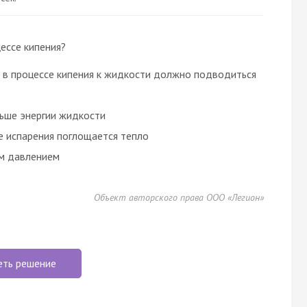
ессе кипения?
к. в процессе кипения к жидкости должно подводиться
ольше энергии жидкости
се испарения поглощается тепло
м давлением
Объект авторского права ООО «Легион»
еть решение