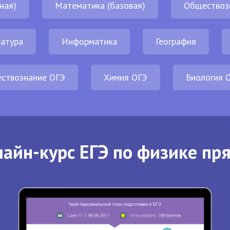
ная)
Математика (базовая)
Обществоз
атура
Информатика
География
ствознание ОГЭ
Химия ОГЭ
Биология 
айн-курс ЕГЭ по физике пр