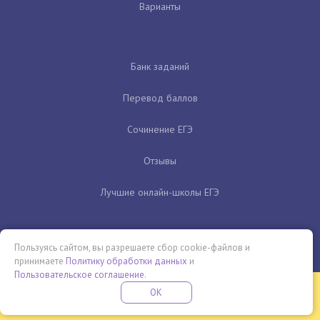
Варианты
Банк заданий
Перевод баллов
Сочинение ЕГЭ
Отзывы
Лучшие онлайн-школы ЕГЭ
Пользуясь сайтом, вы разрешаете сбор cookie-файлов и
принимаете
Политику обработки данных
и
Пользовательское соглашение
.
Бесплатная летняя школа
OK
ПОДРОБНЕЕ
ПРОВЕДИ ЭТО ЛЕТО С ПОЛЬЗОЙ