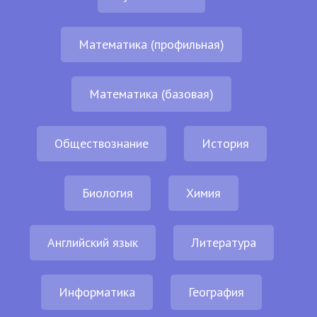
Математика (профильная)
Математика (базовая)
Обществознание
История
Биология
Химия
Английский язык
Литература
Информатика
География