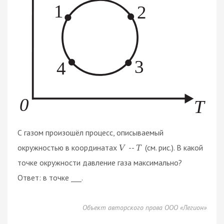
С газом произошёл процесс, описываемый
окружностью в координатах
--
(см. рис.). В какой
V
T
точке окружности давление газа максимально?
Ответ: в точке ___.
Объект авторского права ООО «Легион»