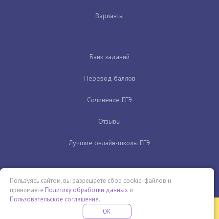
Варианты
Банк заданий
Перевод баллов
Сочинение ЕГЭ
Отзывы
Лучшие онлайн-школы ЕГЭ
Пользуясь сайтом, вы разрешаете сбор cookie-файлов и
принимаете
Политику обработки данных
и
Пользовательское соглашение
.
Бесплатная летняя школа
OK
ПОДРОБНЕЕ
ПРОВЕДИ ЭТО ЛЕТО С ПОЛЬЗОЙ