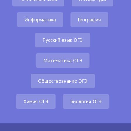
Информатика
География
Русский язык ОГЭ
Математика ОГЭ
Обществознание ОГЭ
Химия ОГЭ
Биология ОГЭ