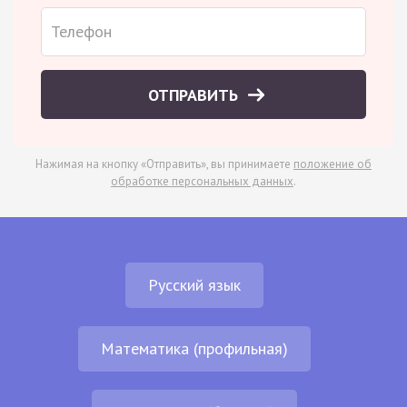
ОТПРАВИТЬ
Нажимая на кнопку «Отправить», вы принимаете
положение об
обработке персональных данных
.
Русский язык
Математика (профильная)