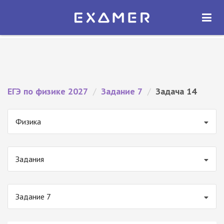
Экзамер — ЕГЭ 2027
×
ОТКРЫТЬ
Экзамер
Бесплатно - В Google Play
ЕГЭ по физике 2027
/
Задание 7
/
Задача 14
Физика
Задания
Задание 7