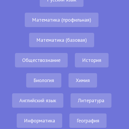
Математика (профильная)
Математика (базовая)
Обществознание
История
Биология
Химия
Английский язык
Литература
Информатика
География